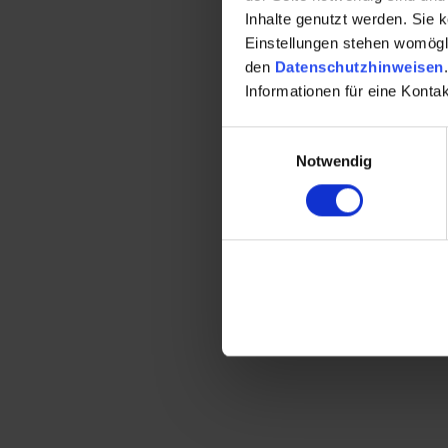
Inhalte genutzt werden. Sie 
Einstellungen stehen womöglic
den
Datenschutzhinweisen
.
Informationen für eine Kont
E
Notwendig
i
n
w
i
l
l
i
g
u
n
g
s