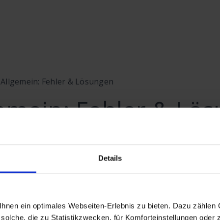
Allgemein: Fehler & Lösungen
emein: Fehler & Lö
Details
nen ein optimales Webseiten-Erlebnis zu bieten. Dazu zählen C
solche, die zu Statistikzwecken, für Komforteinstellungen oder z