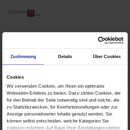
Home
Lösungsstartseite
Neuigkeiten & Downloads
Release Notes
Release Notes
Zustimmung
Details
Über Cookies
Cookies
Win-CASA 2025 -- Was ist neu?
Wir verwenden Cookies, um Ihnen ein optimales
Webseiten-Erlebnis zu bieten. Dazu zählen Cookies, die
Portal-Update 2025 – Neue Funktionen
für den Betrieb der Seite notwendig sind und solche, die
für Verwalter, Mieter & Eigentümer
zu Statistikzwecken, für Komforteinstellungen oder zur
Anzeige personalisierter Inhalte genutzt werden. Sie
Neuigkeiten zu Win-CASA und weitere
können selbst entscheiden, welche Kategorien Sie
Downloads
zulassen möchten. Auf Basis Ihrer Einstellungen stehen