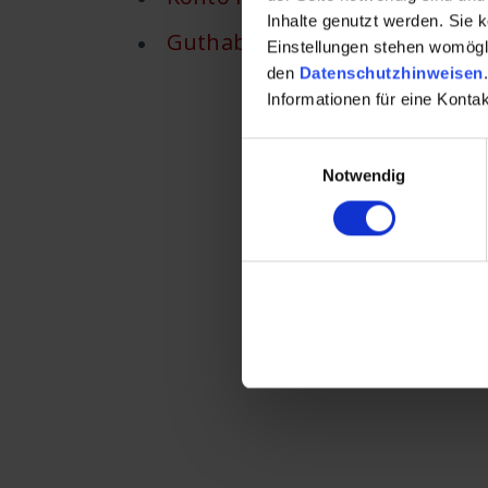
Inhalte genutzt werden. Sie 
Guthaben oder Nachzahlung au
Einstellungen stehen womöglic
den
Datenschutzhinweisen
.
Informationen für eine Kont
E
Notwendig
i
n
w
i
l
l
i
g
u
n
g
s