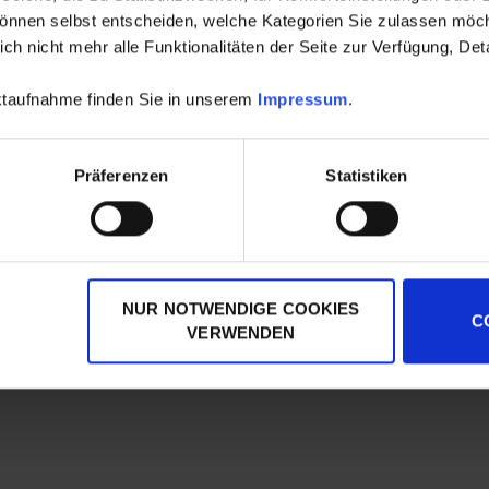
können selbst entscheiden, welche Kategorien Sie zulassen möch
s einer WEG-Abrechnung ins Soll stellen
h nicht mehr alle Funktionalitäten der Seite zur Verfügung, Deta
aktaufnahme finden Sie in unserem
Impressum
.
Präferenzen
Statistiken
NUR NOTWENDIGE COOKIES
C
VERWENDEN