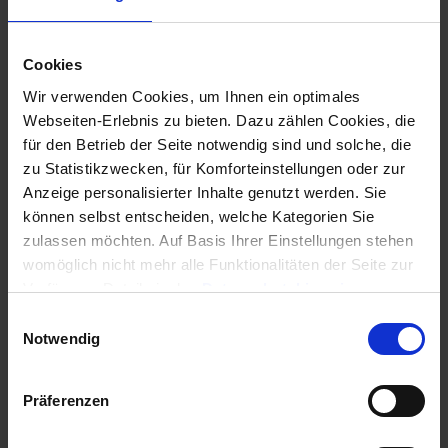
Nebenkostenabrechnung umgelegt nach Wohnfläche und in der WEG-
Abrechnung unter
den „Nicht zur Umlage auf Mieter bestimmte Kosten“
Cookies
umgelegt
nach Miteigentumsanteile.
Wir verwenden Cookies, um Ihnen ein optimales
Sollte es aber gewünscht sein, dass das Kostenkonto in der WEG-
Webseiten-Erlebnis zu bieten. Dazu zählen Cookies, die
Abrechnung unter den „
Zur Umlage auf Mieter bestimmte Kosten
“
für den Betrieb der Seite notwendig sind und solche, die
erscheint, so gibt es hier eine
Voreinstellu
ng zu verändern
.
zu Statistikzwecken, für Komforteinstellungen oder zur
Anzeige personalisierter Inhalte genutzt werden. Sie
Im Register „
Verwaltung
“ unter „
Objekte & Wohnungen
“
beim
können selbst entscheiden, welche Kategorien Sie
Schalter
„Einstellungen“ und dort
im Bereich
„
Abrechnungen
“ kann dazu
zulassen möchten. Auf Basis Ihrer Einstellungen stehen
unten der Haken gesetzt werden bei „
Konten bei den umlagefähigen Kosten
womöglich nicht mehr alle Funktionalitäten der Seite zur
ausweisen
“.
Verfügung, Details in den
Datenschutzhinweisen
.
Informationen für eine Kontaktaufnahme finden Sie in
E
unserem
Impressum
.
Notwendig
i
n
w
Präferenzen
i
l