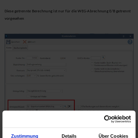
Diese getrennte Berechnung ist nur für die WEG-Abrechnung E/B getrennt
vorgesehen
Zustimmung
Details
Über Cookies
In dem Beispiel (siehe 1. Screenshot) erscheint das Kostenkonto in der