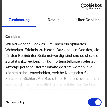
Eigentümer & Bewohner
3
Zustimmung
Details
Über Cookies
Kontakte und Lieferanten/Kreditoren
Cookies
anlegen und verwalten
Wir verwenden Cookies, um Ihnen ein optimales
Bewohner anlegen und verwalten
Webseiten-Erlebnis zu bieten. Dazu zählen Cookies, die
für den Betrieb der Seite notwendig sind und solche, die
Eigentümer anlegen & verwalten
zu Statistikzwecken, für Komforteinstellungen oder zur
Anzeige personalisierter Inhalte genutzt werden. Sie
können selbst entscheiden, welche Kategorien Sie
zulassen möchten. Auf Basis Ihrer Einstellungen stehen
Dokumente & Nachweise
1
womöglich nicht mehr alle Funktionalitäten der Seite zur
Verfügung, Details in den
Datenschutzhinweisen
.
Dokumente und Nachweise in Win-CASA
Informationen für eine Kontaktaufnahme finden Sie in
E
speichern (Nachweismanagement)
unserem
Impressum
.
Notwendig
i