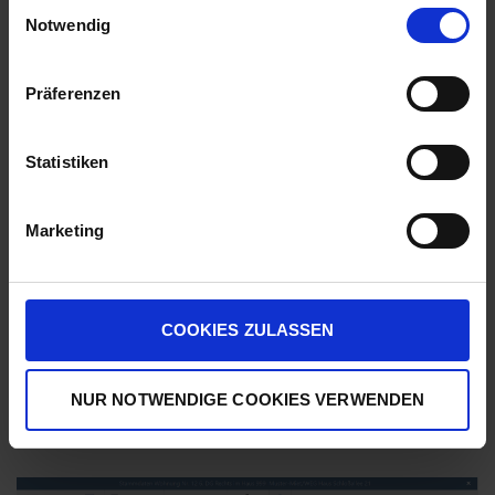
E
"Stammdaten Wohnung" das Stammdatenblatt
unserem
Impressum
.
Notwendig
i
aufrufen und die Probleme beheben bzw. Eingaben
n
korrigieren.
w
Präferenzen
i
Mögliche Bewohnerwechsel können Sie mit einem
l
Klick auf den Button "Bewohnerwechsel durchführen"
l
Statistiken
abschließen.
i
g
Marketing
Wenn Sie einen neuen geplanten Bewohner in
u
Wartestellung eingeben können Sie über den Button
n
"Zahlungen für den geplanten Mieter eintragen" die
g
künftigen Vorauszahlungen wie z. B. Miete,
s
COOKIES ZULASSEN
Betriebskosten und Heizkosten" eingeben. Diese
a
Vorauszahlungen werden bei Durchführung des
u
Bewohnerwechsels automatisch in die
NUR NOTWENDIGE COOKIES VERWENDEN
s
Wohnungsstammdaten übernommen.
w
a
h