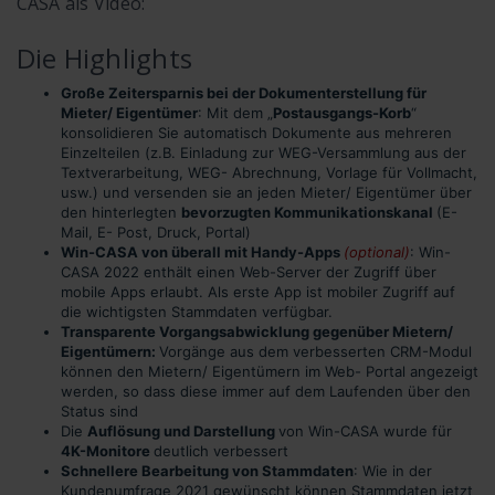
CASA als Video:
Die Highlights
Große Zeitersparnis bei der Dokumenterstellung für
Mieter/ Eigentümer
: Mit dem „
Postausgangs-Korb
“
konsolidieren Sie automatisch Dokumente aus mehreren
Einzelteilen (z.B. Einladung zur WEG-Versammlung aus der
Textverarbeitung, WEG- Abrechnung, Vorlage für Vollmacht,
usw.) und versenden sie an jeden Mieter/ Eigentümer über
den hinterlegten
bevorzugten Kommunikationskanal
(E-
Mail, E- Post, Druck, Portal)
Win-CASA von überall mit Handy-Apps
(optional)
: Win-
CASA 2022 enthält einen Web-Server der Zugriff über
mobile Apps erlaubt. Als erste App ist mobiler Zugriff auf
die wichtigsten Stammdaten verfügbar.
Transparente Vorgangsabwicklung gegenüber Mietern/
Eigentümern:
Vorgänge aus dem verbesserten CRM-Modul
können den Mietern/ Eigentümern im Web- Portal angezeigt
werden, so dass diese immer auf dem Laufenden über den
Status sind
Die
Auflösung und Darstellung
von Win-CASA wurde für
4K-Monitore
deutlich verbessert
Schnellere Bearbeitung von Stammdaten
: Wie in der
Kundenumfrage 2021 gewünscht können Stammdaten jetzt