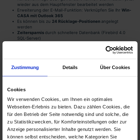
wieder aus dem Hauptfenster bearbeitet werden
Erweiterung der E-Mail-Funktion: Verknüpfen Sie Ihr
Win-
CASA mit Outlook 365
Es können bis zu
24 Rücklage-Positionen
angelegt
werden
Zeitersparnis
durch schnellere Datenbank (Firebird 4.0
SQL-Server)
Zeit und Kosten sparen mit verbesserter Integration der E-
Post:
In Kombination mit dem “Postausgangs-Korb” sind jetzt
die meisten Dokumente/ Berichte direkt zuschickbar
Bessere Verarbeitung von Mieter-WGs
: Zuordnung von
mehreren Mietern zu einer Wohneinheit, inklusive Zugang
Zustimmung
Details
Über Cookies
ins Web-Portal meineVerwaltung24.de
Die
Darstellung der Nebenkosten-Abrechnung
kann nun
optional auch als Netto-Rechnung ausgegeben werden.
Die
Berechnung der neuen Betriebskosten-
Cookies
Vorauszahlungen erfolgt nun nach Gradtagen
. Bisher
Wir verwenden Cookies, um Ihnen ein optimales
wurden diese nach Kalendertagen abgerechnet, was zur
Folge hat, dass bei einem Mieterwechsel die Aufteilung
Webseiten-Erlebnis zu bieten. Dazu zählen Cookies, die
abweichen kann.
für den Betrieb der Seite notwendig sind und solche, die
Die
Mahnliste
wurde erweitert um einzelne Posten nicht
zu Statistikzwecken, für Komforteinstellungen oder zur
anzumahnen, auf Warten zu stellen und die zuletzt
erzeugten Mahnungen aufzurufen.
Anzeige personalisierter Inhalte genutzt werden. Sie
Die Details
können selbst entscheiden, welche Kategorien Sie