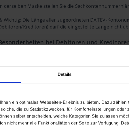
In derselben Maske stellen Sie die Sachkontennummernlän
⚠ Wichtig: Die Länge aller zugeordneten DATEV-Kontonu
Debitoren/Kreditoren) darf die eingestellte Länge nicht üb
Besonderheiten bei Debitoren und Kreditore
Debitoren und Kreditoren müssen immer eine Stelle mehr h
übrigen Konten.
Beispiel 1:
Eingestellte Länge = 4
Details
Debitoren/Kreditoren → 5-stellig (10000–99999)
Andere Konten → maximal 4-stellig (<1000)
nen ein optimales Webseiten-Erlebnis zu bieten. Dazu zählen C
solche, die zu Statistikzwecken, für Komforteinstellungen oder z
Beispiel 2:
Eingestellte Länge = 7
können selbst entscheiden, welche Kategorien Sie zulassen möch
h nicht mehr alle Funktionalitäten der Seite zur Verfügung, Deta