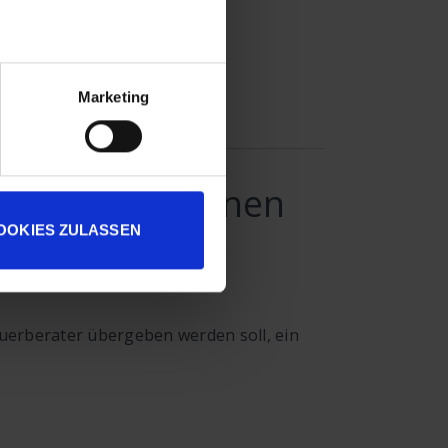
Marketing
rahmen zuordnen
OOKIES ZULASSEN
uerberater übergeben werden soll, ein