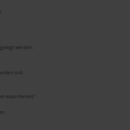
n
gelegt werden.
rden soll:
l exportieren)“
en.