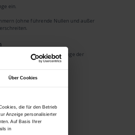
ge ein.
mmern (ohne führende Nullen und außer
erschreiten.
n
aben als die eingestellte Länge der
Über Cookies
ookies, die für den Betrieb
ur Anzeige personalisierter
ten. Auf Basis Ihrer
ils in