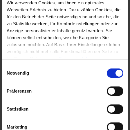
Wir verwenden Cookies, um Ihnen ein optimales
Forderungen verrechnet werden (bitte nutzen Sie
Webseiten-Erlebnis zu bieten. Dazu zählen Cookies, die
hierfür die Maske "Sollstellungen buchen", Schalter
für den Betrieb der Seite notwendig sind und solche, die
verrechnen).
Wichtig: Bitte markieren Sie zuerst das
zu Statistikzwecken, für Komforteinstellungen oder zur
Guthaben in rot und klicken dann erst auf den
Anzeige personalisierter Inhalte genutzt werden. Sie
Schalter verrechnen.
Tipp: Wir empfehlen Ihnen, in
können selbst entscheiden, welche Kategorien Sie
der Maske "Sollstellungen buchen" oben rechts die
zulassen möchten. Auf Basis Ihrer Einstellungen stehen
Option "Anzeige für Objekt" einzustellen, dadurch
womöglich nicht mehr alle Funktionalitäten der Seite zur
werden automatisch sämtliche Sollstellungen für das
Verfügung, Details in den
Datenschutzhinweisen
.
betreffende Haus angezeigt.
Informationen für eine Kontaktaufnahme finden Sie in
E
unserem
Impressum
.
Notwendig
i
n
w
Präferenzen
Häufige Hausverwalter
i
Prozesse
l
l
Statistiken
i
Verbuchen von uneinbringlichen Forderungen
g
Marketing
Verbuchen von Rücklastschriften mit Win-CASA
u