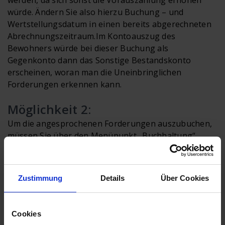
würde. Ändern Sie also hierzu Buchung – und
Wertstellungsdatum in einen bereits abgerechneten
Abrechnungszeitraum.
Im Kontoauszug des
Bewohners würde bei dieser Buchung als
Gegenkonto dann das Sonstige Bestandskonto
erscheinen, woran man die Uneinbringlichen
Forderungen erkennen kann.
Möglichkeit 2:
Um die angesprochenen Forderungen auszubuchen,
müssen Sie über den Menüpunkt „Buchhaltung“,
Schalter
"Manuell oder G/N"
jeweils pro OP ein
Guthaben erstellen
(bitte den Betrag mit Minus
eingeben). Wichtig ist auch, auf „Manuelle
Zustimmung
Details
Über Cookies
Sollstellung für Reguläre Zahlung“ zu klicken.
Als
Text für diese manuelle Sollstellung könnte z.B.
"Ausgleich Uneinbringliche Forderung" verwendet
Cookies
werden. Dieses Guthaben kann dann mit den offenen