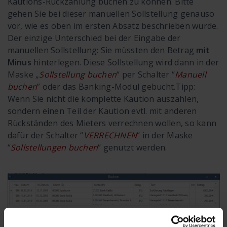
Kautions-Rückzahlung buchen zu können. Bitte
gehen Sie bei dieser manuellen Sollstellung genauso
vor, wie es oben im ersten Absatz beschrieben wurde.
Der einzige Unterschied bei der Eingabe der
manuellen Sollstellung: Sie müssten den Betrag
mit
Minus
hinterlegen. Diese Sollstellung wird dann in der
Maske „
Sollstellung buchen
“ per Schalter “
Manuell
buchen
” oder das Banking-Modul gebucht.
Tipp:
Wenn Sie nicht die komplette Kaution auszahlen,
sondern einen Teil der Kaution evtl. mit anderen
Rückständen des Mieters verrechnen wollen, so kann
dafür der Schalter “
VERRECHNEN
“ in der Maske
“
Sollstellungen buchen
“ genutzt werden.