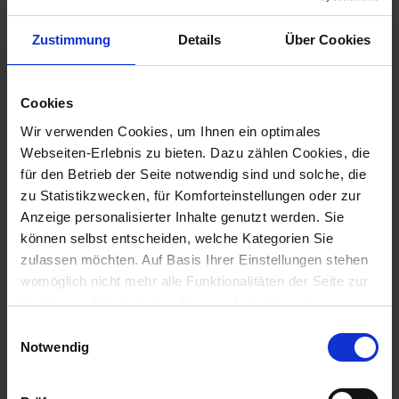
Zustimmung
Details
Über Cookies
Cookies
Wir verwenden Cookies, um Ihnen ein optimales
Webseiten-Erlebnis zu bieten. Dazu zählen Cookies, die
für den Betrieb der Seite notwendig sind und solche, die
zu Statistikzwecken, für Komforteinstellungen oder zur
Wichtig beim Verrechnen: Bitte zuerst das rote
Anzeige personalisierter Inhalte genutzt werden. Sie
Guthaben markieren und erst dann auf den Schalter
können selbst entscheiden, welche Kategorien Sie
VERRECHNEN
klicken (Option “
Guthaben
zulassen möchten. Auf Basis Ihrer Einstellungen stehen
verrechnen
”). Es werden nun sämtliche offenen
womöglich nicht mehr alle Funktionalitäten der Seite zur
Posten dieses Mieters angeboten und die
Verfügung, Details in den
Datenschutzhinweisen
.
Benutzerin/der Benutzer kann entscheiden, mit
Informationen für eine Kontaktaufnahme finden Sie in
welcher Forderung er das Kautionsguthaben
E
unserem
Impressum
.
verrechnen möchte.
Notwendig
i
n
Verrechnung offener Forderungen aus einer alten
w