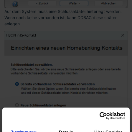
Auf dem System muss eine Schlüsseldatei hinterlegt werden.
Wenn noch keine vorhanden ist, kann DDBAC diese später
anlegen.